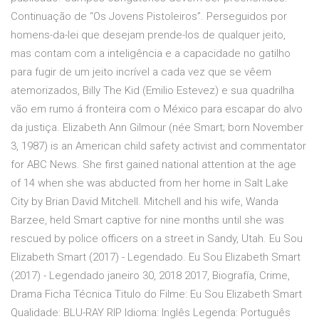
Continuação de “Os Jovens Pistoleiros”. Perseguidos por
homens-da-lei que desejam prende-los de qualquer jeito,
mas contam com a inteligência e a capacidade no gatilho
para fugir de um jeito incrível a cada vez que se vêem
atemorizados, Billy The Kid (Emilio Estevez) e sua quadrilha
vão em rumo á fronteira com o México para escapar do alvo
da justiça. Elizabeth Ann Gilmour (née Smart; born November
3, 1987) is an American child safety activist and commentator
for ABC News. She first gained national attention at the age
of 14 when she was abducted from her home in Salt Lake
City by Brian David Mitchell. Mitchell and his wife, Wanda
Barzee, held Smart captive for nine months until she was
rescued by police officers on a street in Sandy, Utah. Eu Sou
Elizabeth Smart (2017) - Legendado. Eu Sou Elizabeth Smart
(2017) - Legendado janeiro 30, 2018 2017, Biografía, Crime,
Drama Ficha Técnica Titulo do Filme: Eu Sou Elizabeth Smart
Qualidade: BLU-RAY RIP Idioma: Inglês Legenda: Português