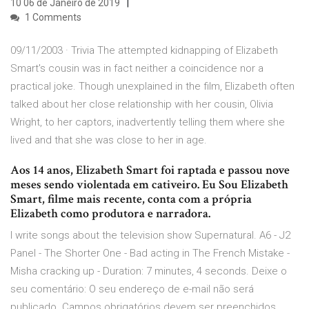
10 06 de Janeiro de 2019
1 Comments
09/11/2003 · Trivia The attempted kidnapping of Elizabeth
Smart's cousin was in fact neither a coincidence nor a
practical joke. Though unexplained in the film, Elizabeth often
talked about her close relationship with her cousin, Olivia
Wright, to her captors, inadvertently telling them where she
lived and that she was close to her in age.
Aos 14 anos, Elizabeth Smart foi raptada e passou nove
meses sendo violentada em cativeiro. Eu Sou Elizabeth
Smart, filme mais recente, conta com a própria
Elizabeth como produtora e narradora.
I write songs about the television show Supernatural. A6 - J2
Panel - The Shorter One - Bad acting in The French Mistake -
Misha cracking up - Duration: 7 minutes, 4 seconds. Deixe o
seu comentário: O seu endereço de e-mail não será
publicado. Campos obrigatórios devem ser preenchidos.